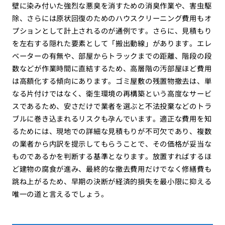
壁に染み付いた強烈な悪臭を消すための消臭作業や、害虫駆
除、さらには原状回復のためのハウスクリーニング費用もオ
プションとして計上されるのが通例です。さらに、見積もり
を左右する隠れた要素として「搬出動線」があります。エレ
ベーターの有無や、部屋からトラックまでの距離、階段の段
数などが作業時間に直結するため、高層階の汚部屋ほど費用
は高額化する傾向にあります。ゴミ屋敷の残置物撤去は、単
なる片付けではなく、衛生環境の再構築という高度なサービ
スであるため、安さだけで業者を選ぶと不法投棄などのトラ
ブルに巻き込まれるリスクも孕んでいます。適正な費用を知
るためには、現地での詳細な見積もりが不可欠であり、複数
の業者から内訳を提示してもらうことで、その価格が妥当な
ものであるかを判断する基準となります。放置すればするほ
ど建物の腐食が進み、最終的な撤去費用だけでなく修繕費も
跳ね上がるため、早期の決断が経済的損失を最小限に抑える
唯一の道と言えるでしょう。