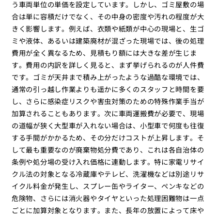
う車両単位の単価を設定しています。しかし、ゴミ屋敷の場
合は単に容積だけでなく、その中身の密度や汚れの程度が大
きく影響します。例えば、衣類や紙類が中心の現場と、生ゴ
ミや液体、あるいは建築廃材が混ざった現場では、後の処理
費用が全く異なるため、見積もり額には大きな差が生じま
す。費用の内訳を詳しく見ると、まず挙げられるのが人件費
です。ゴミが天井まで積み上がったような過酷な環境では、
通常の引っ越し作業よりも遥かに多くのスタッフと時間を要
し、さらに感染症リスクや害虫対策のための特殊作業手当が
加算されることもあります。次に車両運搬費が必要で、現場
の道幅が狭く大型車が入れない場合は、小型車で何度も往復
する手間がかかるため、その分だけコストが上昇します。そ
して最も重要なのが廃棄物処分費であり、これは各自治体の
条例や処分場の受け入れ価格に連動します。特に家電リサイ
クル法の対象となる冷蔵庫やテレビ、洗濯機などは別途リサ
イクル料金が発生し、スプレー缶やライター、ペンキなどの
危険物、さらには消火器やタイヤといった処理困難物は一点
ごとに加算対象となります。また、長年の放置によって床や