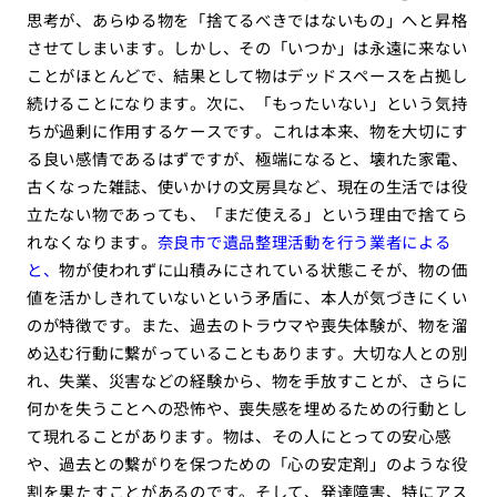
思考が、あらゆる物を「捨てるべきではないもの」へと昇格
させてしまいます。しかし、その「いつか」は永遠に来ない
ことがほとんどで、結果として物はデッドスペースを占拠し
続けることになります。次に、「もったいない」という気持
ちが過剰に作用するケースです。これは本来、物を大切にす
る良い感情であるはずですが、極端になると、壊れた家電、
古くなった雑誌、使いかけの文房具など、現在の生活では役
立たない物であっても、「まだ使える」という理由で捨てら
れなくなります。
奈良市で遺品整理活動を行う業者による
と、
物が使われずに山積みにされている状態こそが、物の価
値を活かしきれていないという矛盾に、本人が気づきにくい
のが特徴です。また、過去のトラウマや喪失体験が、物を溜
め込む行動に繋がっていることもあります。大切な人との別
れ、失業、災害などの経験から、物を手放すことが、さらに
何かを失うことへの恐怖や、喪失感を埋めるための行動とし
て現れることがあります。物は、その人にとっての安心感
や、過去との繋がりを保つための「心の安定剤」のような役
割を果たすことがあるのです。そして、発達障害、特にアス