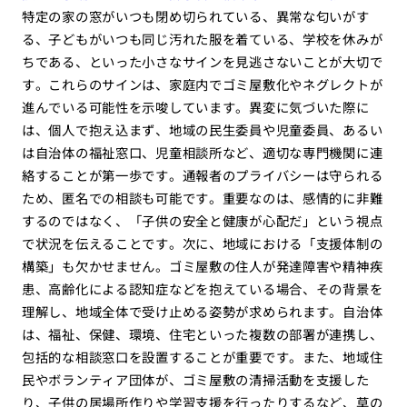
特定の家の窓がいつも閉め切られている、異常な匂いがす
る、子どもがいつも同じ汚れた服を着ている、学校を休みが
ちである、といった小さなサインを見逃さないことが大切で
す。これらのサインは、家庭内でゴミ屋敷化やネグレクトが
進んでいる可能性を示唆しています。異変に気づいた際に
は、個人で抱え込まず、地域の民生委員や児童委員、あるい
は自治体の福祉窓口、児童相談所など、適切な専門機関に連
絡することが第一歩です。通報者のプライバシーは守られる
ため、匿名での相談も可能です。重要なのは、感情的に非難
するのではなく、「子供の安全と健康が心配だ」という視点
で状況を伝えることです。次に、地域における「支援体制の
構築」も欠かせません。ゴミ屋敷の住人が発達障害や精神疾
患、高齢化による認知症などを抱えている場合、その背景を
理解し、地域全体で受け止める姿勢が求められます。自治体
は、福祉、保健、環境、住宅といった複数の部署が連携し、
包括的な相談窓口を設置することが重要です。また、地域住
民やボランティア団体が、ゴミ屋敷の清掃活動を支援した
り、子供の居場所作りや学習支援を行ったりするなど、草の