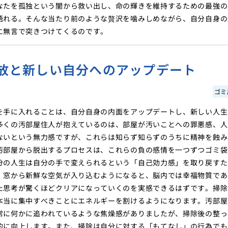
なたを孤独という闇から救い出し、命の輝きを維持するための最強の
語れる。そんな当たり前のような贅沢を噛みしめながら、自分自身の
に無言で突きつけてくるのです。
放と新しい自分へのアップデート
ゴミ
を手に入れることは、自分自身の内面をアップデートし、新しい人生
多くの汚部屋住人が抱えているのは、部屋が汚いことへの罪悪感、人
ないという無力感ですが、これらは知らず知らずのうちに精神を蝕み
汚部屋から脱出するプロセスは、これらの負の感情を一つずつゴミ袋
分の人生は自分の手で変えられるという「自己効力感」を取り戻すた
、窓から新鮮な空気が入り込むようになると、脳内では幸福物質であ
た思考が驚くほどクリアになっていくのを実感できるはずです。掃除
本当に集中すべきことにエネルギーを割けるようになります。汚部屋
常に何かに追われているような焦燥感がありましたが、掃除後の整っ
的に向上します。また、掃除は自分に対する「もてなし」の行為でも