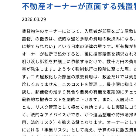
不動産オーナーが直面する残置
2026.03.29
賃貸物件のオーナーにとって、入居者が部屋をゴミ屋敷
置物」の撤去は、法的な壁と多額の費用の板挟みになる
に捨てられない」という日本の法律の壁です。所有権が
オーナーが独断で処分すると、後に損害賠償を請求され
明け渡し訴訟を弁護士に依頼するだけで、数十万円の費
害が発生します。ようやく強制執行の段階に至った際、
す。ゴミ屋敷化した部屋の撤去費用は、敷金だけでは到
珍しくありません。このコストを管理し、最小限に抑え
携し、郵便物の溜まり具合や悪臭の有無を定期的にチェ
最終的な撤去コストを劇的に下げます。また、入居時に
とも、リスク管理として極めて有効です。もし実際にゴ
く、法的なアドバイスができ、かつ遺品整理や特殊清掃
用、法的リスク）を抑える鍵となります。オーナーとし
における「事業リスク」として捉え、予算の中に撤去費