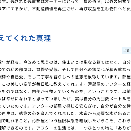
ます。残された残置物はオーナーにとって「負の遺産」以外の何物で
リアにするかが、不動産価値を再生させ、再び収益を生む物件へと戻
えてくれた真理
ゴミ
数年が経ち、今改めて思うのは、住まいとは単なる箱ではなく、自分
つての私の部屋は、怠慢や妥協、そして自分への無関心が積み重なっ
規律や自己愛、そして丁寧な暮らしへの意志を象徴しています。部屋
、この美しい空間が毎日私に教えてくれます。汚部屋のアフターを経
るものではなく、内側から整えていくものだ」ということです。以前
れば幸せになれると思っていましたが、実は自分の周囲数メートルを
っていたのです。アフターの部屋で感じる安らぎは、自分が自分を律
の再生は、感謝の心を育んでくれました。水道から綺麗な水が出るこ
団で眠れること。汚部屋という極限状態を経験したからこそ、これら
理解できるのです。アフターの生活では、一つひとつの物に「ありが