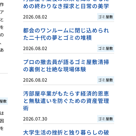
作
めの終わりなき探求と日常の美学
ア
2026.08.02
ゴミ屋敷
と
を
都会のワンルームに閉じ込められ
の
た二十代の夢とゴミの堆積
、
2026.08.02
ゴミ屋敷
あ
プロの撤去員が語るゴミ屋敷清掃
の裏側と壮絶な現場体験
2026.08.02
ゴミ屋敷
汚部屋卒業がもたらす経済的恩恵
と無駄遣いを防ぐための資産管理
屋敷
術
は
2026.07.30
ゴミ屋敷
因
を
大学生活の挫折と独り暮らしの破
、