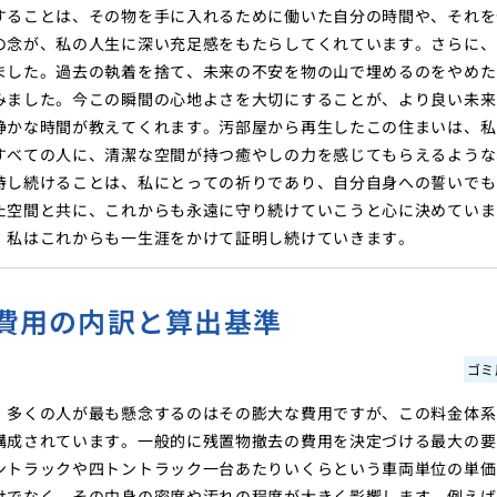
することは、その物を手に入れるために働いた自分の時間や、それを
の念が、私の人生に深い充足感をもたらしてくれています。さらに、
ました。過去の執着を捨て、未来の不安を物の山で埋めるのをやめた
みました。今この瞬間の心地よさを大切にすることが、より良い未来
静かな時間が教えてくれます。汚部屋から再生したこの住まいは、私
すべての人に、清潔な空間が持つ癒やしの力を感じてもらえるような
持し続けることは、私にとっての祈りであり、自分自身への誓いでも
た空間と共に、これからも永遠に守り続けていこうと心に決めていま
、私はこれからも一生涯をかけて証明し続けていきます。
費用の内訳と算出基準
ゴミ
、多くの人が最も懸念するのはその膨大な費用ですが、この料金体系
構成されています。一般的に残置物撤去の費用を決定づける最大の要
ントラックや四トントラック一台あたりいくらという車両単位の単価
けでなく、その中身の密度や汚れの程度が大きく影響します。例えば