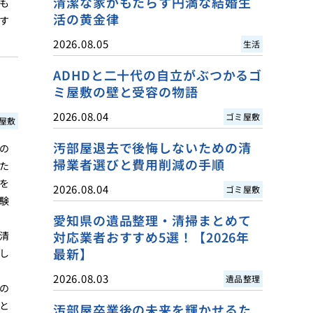
清潔な家がもたらす円満な結婚生
も
活の黄金律
す
2026.08.05
生活
ADHDと二十代の自立がぶつかるゴ
ミ屋敷の壁と受容の物語
2026.08.04
ゴミ屋敷
屋敷
汚部屋退去で後悔しないための清
の
掃業者選びと費用削減の手順
た
を
2026.08.04
ゴミ屋敷
験
愛知県の遺品整理・清掃まとめて
対応業者おすすめ5選！【2026年
清
最新】
し
2026.08.03
遺品整理
の
と
汚部屋卒業後の未来を輝かせるた