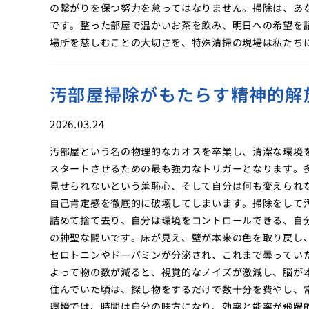
の繋がりを保つ努力を怠ってはなりません。掃除は、あ
です。整った部屋で温かいお茶を飲み、明日への希望を
場所を慈しむことの大切さを、特殊清掃の現場は私たち
汚部屋掃除がもたらす精神的解
2026.03.24
汚部屋という名の物理的なカオスを卒業し、清潔な環境
スタートさせるための最も強力なトリガーとなります。
見せられないという羞恥心、そして自分は何も変えられ
自己肯定感を徹底的に破壊してしまいます。掃除をして
詰めて捨て去り、自分は環境をコントロールできる、自
の神聖な闘いです。床が見え、壁が本来の色を取り戻し
セロトニンやドーパミンが分泌され、これまで曇ってい
よって物の数が減ると、視覚的なノイズが激減し、脳が
住んでいた頃は、探し物をするだけで数十分を費やし、
環境では、時間は自分の味方になり、効率と能率が飛躍