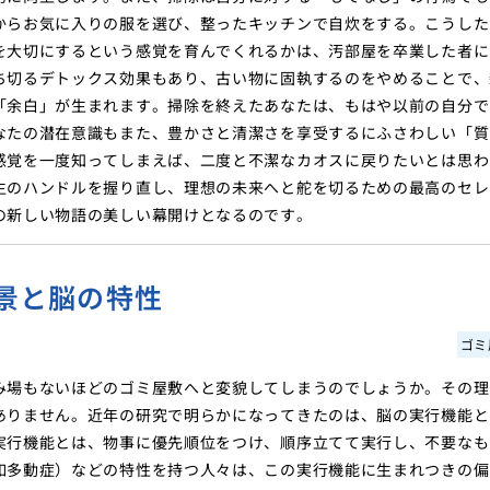
からお気に入りの服を選び、整ったキッチンで自炊をする。こうした
を大切にするという感覚を育んでくれるかは、汚部屋を卒業した者に
ち切るデトックス効果もあり、古い物に固執するのをやめることで、
「余白」が生まれます。掃除を終えたあなたは、もはや以前の自分で
なたの潜在意識もまた、豊かさと清潔さを享受するにふさわしい「質
感覚を一度知ってしまえば、二度と不潔なカオスに戻りたいとは思わ
生のハンドルを握り直し、理想の未来へと舵を切るための最高のセレ
の新しい物語の美しい幕開けとなるのです。
景と脳の特性
ゴミ
み場もないほどのゴミ屋敷へと変貌してしまうのでしょうか。その理
ありません。近年の研究で明らかになってきたのは、脳の実行機能と
実行機能とは、物事に優先順位をつけ、順序立てて実行し、不要なも
如多動症）などの特性を持つ人々は、この実行機能に生まれつきの偏