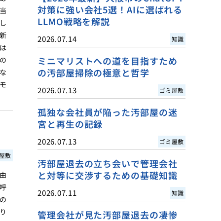
対策に強い会社5選！AIに選ばれる
当
LLMO戦略を解説
し
新
2026.07.14
知識
は
ミニマリストへの道を目指すため
の
の汚部屋掃除の極意と哲学
な
モ
2026.07.13
ゴミ屋敷
孤独な会社員が陥った汚部屋の迷
宮と再生の記録
2026.07.13
ゴミ屋敷
屋敷
汚部屋退去の立ち会いで管理会社
と対等に交渉するための基礎知識
由
呼
2026.07.11
知識
の
り
管理会社が見た汚部屋退去の凄惨