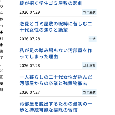
綻が招く学生ゴミ屋敷の悲劇
り
2026.07.29
ゴミ屋敷
な
殊
恋愛とゴミ屋敷の呪縛に苦しむ二
も
十代女性の焦りと絶望
条
料
2026.07.28
生活
象
私が足の踏み場もない汚部屋を作
復
ってしまった理由
て
、
2026.07.28
ゴミ屋敷
と
一人暮らしの二十代女性が挑んだ
正
汚部屋からの卒業と残置物撤去
妥
跳
2026.07.27
ゴミ屋敷
汚部屋を脱出するための最初の一
歩と持続可能な掃除の習慣