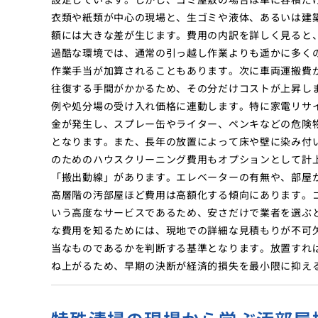
衣類や紙類が中心の現場と、生ゴミや液体、あるいは建
額には大きな差が生じます。費用の内訳を詳しく見ると
過酷な環境では、通常の引っ越し作業よりも遥かに多く
作業手当が加算されることもあります。次に車両運搬費
往復する手間がかかるため、その分だけコストが上昇し
例や処分場の受け入れ価格に連動します。特に家電リサ
金が発生し、スプレー缶やライター、ペンキなどの危険
となります。また、長年の放置によって床や壁に染み付
のためのハウスクリーニング費用もオプションとして計
「搬出動線」があります。エレベーターの有無や、部屋
高層階の汚部屋ほど費用は高額化する傾向にあります。
いう高度なサービスであるため、安さだけで業者を選ぶ
な費用を知るためには、現地での詳細な見積もりが不可
当なものであるかを判断する基準となります。放置すれ
ね上がるため、早期の決断が経済的損失を最小限に抑え