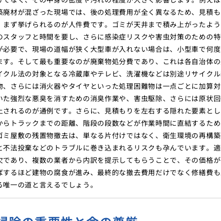
築廃材が混ざった現場では、後の処理費用が全く異なるため、見積も
、まず挙げられるのが人件費です。ゴミが天井まで積み上がったよう
のスタッフと時間を要し、さらに感染症リスクや害虫対策のための特
が必要で、現場の道幅が狭く大型車が入れない場合は、小型車で何度
ます。そして最も重要なのが廃棄物処分費であり、これは各自治体の
イクル法の対象となる冷蔵庫やテレビ、洗濯機などは別途リサイクル
物、さらには消火器やタイヤといった処理困難物は一点ごとに加算対
いた強烈な悪臭を消すための消臭作業や、害虫駆除、さらには原状回
上されるのが通例です。さらに、見積もりを左右する隠れた要素とし
からトラックまでの距離、階段の段数などが作業時間に直結するため
ゴミ屋敷の残置物撤去は、単なる片付けではなく、衛生環境の再構築
と不法投棄などのトラブルに巻き込まれるリスクも孕んでいます。適
欠であり、複数の業者から内訳を提示してもらうことで、その価格が
ばするほど建物の腐食が進み、最終的な撤去費用だけでなく修繕費も
る唯一の道と言えるでしょう。