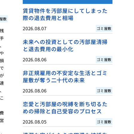
賃貸物件を汚部屋にしてしまった
際の退去費用と相場
屋敷
2026.08.07
ゴミ屋敷
残
手
未来への投資としての汚部屋清掃
、
と退去費用の最小化
や
2026.08.06
ゴミ屋敷
損
で
非正規雇用の不安定な生活とゴミ
が
屋敷が奪う二十代の未来
連
、
2026.08.06
ゴミ屋敷
こ
恋愛と汚部屋の呪縛を断ち切るた
めの掃除と自己受容のプロセス
費
営
2026.08.05
ゴミ屋敷