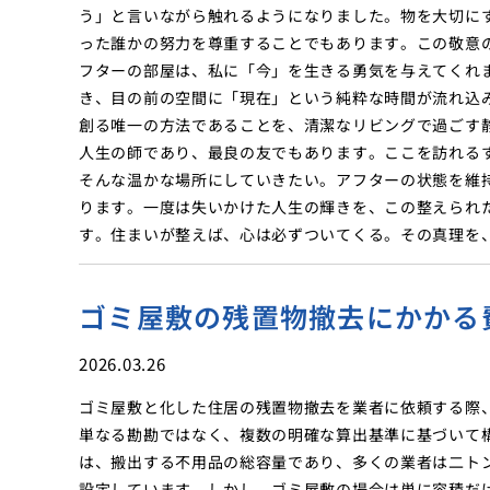
う」と言いながら触れるようになりました。物を大切に
った誰かの努力を尊重することでもあります。この敬意
フターの部屋は、私に「今」を生きる勇気を与えてくれ
き、目の前の空間に「現在」という純粋な時間が流れ込
創る唯一の方法であることを、清潔なリビングで過ごす
人生の師であり、最良の友でもあります。ここを訪れる
そんな温かな場所にしていきたい。アフターの状態を維
ります。一度は失いかけた人生の輝きを、この整えられ
す。住まいが整えば、心は必ずついてくる。その真理を
ゴミ屋敷の残置物撤去にかかる
2026.03.26
ゴミ屋敷と化した住居の残置物撤去を業者に依頼する際
単なる勘勘ではなく、複数の明確な算出基準に基づいて
は、搬出する不用品の総容量であり、多くの業者は二ト
設定しています。しかし、ゴミ屋敷の場合は単に容積だ