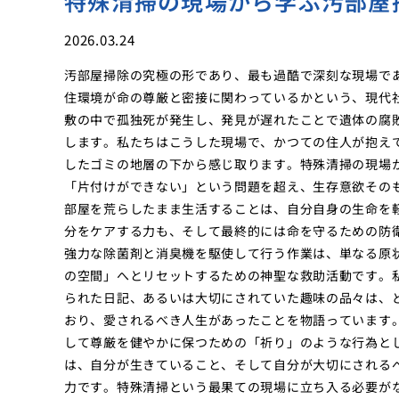
特殊清掃の現場から学ぶ汚部屋
2026.03.24
汚部屋掃除の究極の形であり、最も過酷で深刻な現場で
住環境が命の尊厳と密接に関わっているかという、現代
敷の中で孤独死が発生し、発見が遅れたことで遺体の腐
します。私たちはこうした現場で、かつての住人が抱え
したゴミの地層の下から感じ取ります。特殊清掃の現場
「片付けができない」という問題を超え、生存意欲その
部屋を荒らしたまま生活することは、自分自身の生命を
分をケアする力も、そして最終的には命を守るための防
強力な除菌剤と消臭機を駆使して行う作業は、単なる原
の空間」へとリセットするための神聖な救助活動です。
られた日記、あるいは大切にされていた趣味の品々は、
おり、愛されるべき人生があったことを物語っています
して尊厳を健やかに保つための「祈り」のような行為と
は、自分が生きていること、そして自分が大切にされる
力です。特殊清掃という最果ての現場に立ち入る必要が