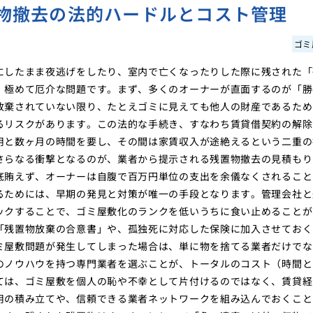
物撤去の法的ハードルとコスト管理
ゴミ
にしたまま夜逃げをしたり、室内で亡くなったりした際に残された「
、極めて厄介な問題です。まず、多くのオーナーが直面するのが「勝
放棄されていない限り、たとえゴミに見えても他人の財産であるため
るリスクがあります。この法的な手続き、すなわち賃貸借契約の解除
用と数ヶ月の時間を要し、その間は家賃収入が途絶えるという二重の
さらなる衝撃となるのが、業者から提示される残置物撤去の見積もり
底賄えず、オーナーは自腹で百万円単位の支出を余儀なくされること
るためには、早期の発見と対策が唯一の手段となります。管理会社と
ックすることで、ゴミ屋敷化のランクを低いうちに食い止めることが
「残置物放棄の合意書」や、孤独死に対応した保険に加入させておく
ミ屋敷問題が発生してしまった場合は、単に物を捨てる業者だけでな
のノウハウを持つ専門業者を選ぶことが、トータルのコスト（時間と
ては、ゴミ屋敷を個人の恥や不幸として片付けるのではなく、賃貸経
用の積み立てや、信頼できる業者ネットワークを組み込んでおくこと