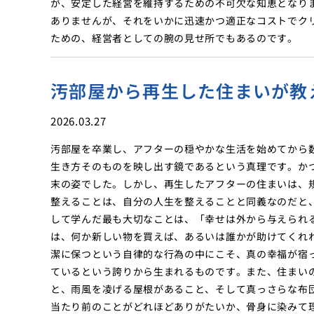
が、安定した経営を維持するための不可欠な知恵となり
ありませんが、それをいかに迅速かつ適正なコストでク
ための、経営者としての腕の見せ所でもあるのです。
汚部屋から再生した住まいが教
2026.03.27
汚部屋を卒業し、アフターの穏やかな生活を始めてから
生き方そのものを映し出す鏡であるという真理です。か
末の姿でした。しかし、再生したアフターの住まいは、
整えることは、自分の人生を整えることと同義なのだと
して学んだ最も大切なことは、「幸せは外から与えられ
は、何か新しい物を買えば、あるいは誰かが助けてくれ
潔に保つという自律的な行為の中にこそ、真の幸福が宿
ているという誇りから生まれるものです。また、住まい
と、雨風を凌げる屋根があること、そして真っさらな布
当たり前のことがどれほどありがたいか、骨身に染みて