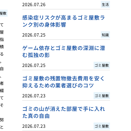
2026.07.26
生活
屋敷
感染症リスクが高まるゴミ屋敷ラ
ンク別の身体影響
て
屋
2026.07.25
知識
指
積
ゲーム依存とゴミ屋敷の深淵に潜
る
む孤独の影
。
2026.07.25
ゴミ屋敷
自
、
ゴミ屋敷の残置物撤去費用を安く
者
抑えるための業者選びのコツ
綴
2026.07.23
ゴミ屋敷
て
そ
ゴミの山が消えた部屋で手に入れ
た真の自由
努
2026.07.23
ゴミ屋敷
と