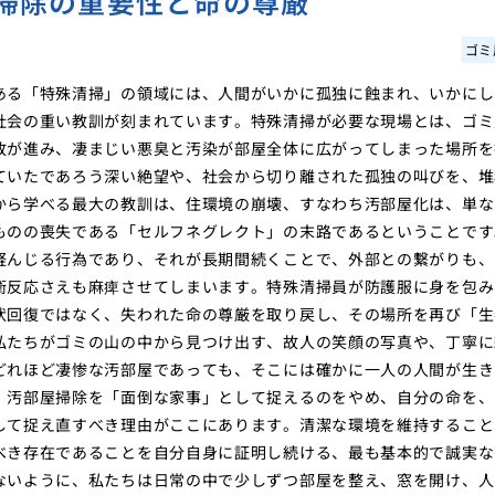
掃除の重要性と命の尊厳
ゴミ
ある「特殊清掃」の領域には、人間がいかに孤独に蝕まれ、いかにし
社会の重い教訓が刻まれています。特殊清掃が必要な現場とは、ゴミ
敗が進み、凄まじい悪臭と汚染が部屋全体に広がってしまった場所を
ていたであろう深い絶望や、社会から切り離された孤独の叫びを、堆
から学べる最大の教訓は、住環境の崩壊、すなわち汚部屋化は、単な
ものの喪失である「セルフネグレクト」の末路であるということです
軽んじる行為であり、それが長期間続くことで、外部との繋がりも、
衛反応さえも麻痺させてしまいます。特殊清掃員が防護服に身を包み
状回復ではなく、失われた命の尊厳を取り戻し、その場所を再び「生
私たちがゴミの山の中から見つけ出す、故人の笑顔の写真や、丁寧に
どれほど凄惨な汚部屋であっても、そこには確かに一人の人間が生き
。汚部屋掃除を「面倒な家事」として捉えるのをやめ、自分の命を、
して捉え直すべき理由がここにあります。清潔な環境を維持すること
べき存在であることを自分自身に証明し続ける、最も基本的で誠実な
ないように、私たちは日常の中で少しずつ部屋を整え、窓を開け、人