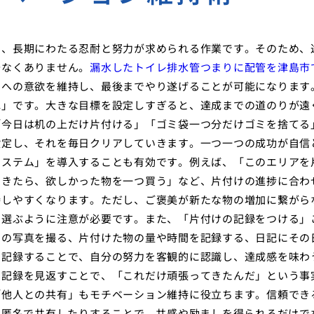
く、長期にわたる忍耐と努力が求められる作業です。そのため、
少なくありません。
漏水したトイレ排水管つまりに配管を津島市
けへの意欲を維持し、最後までやり遂げることが可能になります
ね」です。大きな目標を設定しすぎると、達成までの道のりが遠
「今日は机の上だけ片付ける」「ゴミ袋一つ分だけゴミを捨てる
設定し、それを毎日クリアしていきます。一つ一つの成功が自信
システム」を導入することも有効です。例えば、「このエリアを
できたら、欲しかった物を一つ買う」など、片付けの進捗に合わ
持しやすくなります。ただし、ご褒美が新たな物の増加に繋がら
を選ぶように注意が必要です。また、「片付けの記録をつける」
ーの写真を撮る、片付けた物の量や時間を記録する、日記にその
を記録することで、自分の努力を客観的に認識し、達成感を味わ
の記録を見返すことで、「これだけ頑張ってきたんだ」という事
「他人との共有」もモチベーション維持に役立ちます。信頼でき
で匿名で共有したりすることで、共感や励ましを得られるだけで