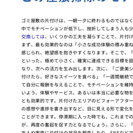
ゴミ屋敷の片付けは、一朝一夕に終わるものではな
中でモチベーションが低下し、挫折してしまう人も
交換しては
、いくつかの工夫を凝らすことで、片付
まず、最も効果的なのは「小さな成功体験の積み重
感じられ、絶望感を抱きやすくなります。そこで、
といった、極めて小さく、確実に達成できる目標を
なり、次への活力を生み出します。次に、「ご褒美
付けたら、好きなスイーツを食べる」「一週間継続
て自分に報酬を与えることで、モチベーションを維
いよう、体験やサービス、あるいは本当に必要な物
とも効果的です。片付けたエリアのビフォーアフタ
の感想や進捗を書き出すなど、目に見える形で変化
ことができます。停滞期に入った時でも、これまで
が、再度の奮起を促す力となるでしょう。さらに、
友人や家族に片付けの状況を報告したり、SNSなど