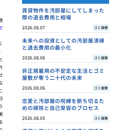
賃貸物件を汚部屋にしてしまった
際の退去費用と相場
途
2026.08.07
で
ゴミ屋敷
。
未来への投資としての汚部屋清掃
く
と退去費用の最小化
」
2026.08.06
ゴミ屋敷
と
片
非正規雇用の不安定な生活とゴミ
せ
屋敷が奪う二十代の未来
な
2026.08.06
ゴミ屋敷
こ
日
恋愛と汚部屋の呪縛を断ち切るた
う
めの掃除と自己受容のプロセス
実
2026.08.05
ゴミ屋敷
る
な