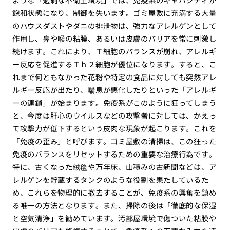
飽和状態になり、制御を失います。ゴミ屋敷に充満する大量
のハウスダストやダニの排泄物は、強力なアレルゲンとして
作用し、鼻や喉の粘膜、あるいは皮膚のバリアを常に刺激し
続けます。これにより、Ｔ細胞のバランスが崩れ、アレルギ
ー反応を促進するＴｈ２細胞が優位になります。すると、こ
れまで何ともなかった花粉や特定の食品に対しても突然アレ
ルギー反応が出たり、喘息が悪化したりといった「アレルギ
ーの連鎖」が始まります。免疫系がこのように狂ってしまう
と、今度は肝心のウイルスなどの攻撃者に対しては、かえっ
て攻撃力が低下するという皮肉な現象が起こります。これを
「免疫の歪み」と呼びます。ゴミ屋敷の清掃は、この狂った
免疫のバランスをリセットするための重要な治療行為です。
特に、古くなった絨毯や万年床、山積みの古新聞などは、ア
レルゲンを貯蔵するタンクのような役割を果たしているた
め、これらを物理的に撤去することが、免疫系の興奮を鎮め
る唯一の方法となります。また、掃除の後は「徹底的な保湿
と空気清浄」を勧めています。汚部屋環境で傷ついた粘膜や