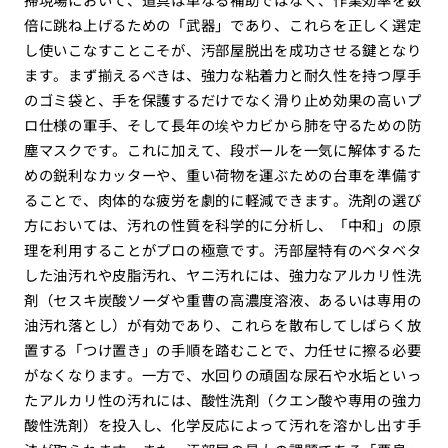
倍に跳ね上げるための「武器」であり、これらを正しく選定
し使いこなすことこそが、汚部屋脱出を成功させる鍵となり
ます。まず揃えるべきは、強力な粘着力と耐久性を持つ厚手
のゴミ袋と、手を保護するだけでなく滑り止め効果の高いプ
ロ仕様の軍手、そして長年の埃やカビから肺を守るための防
塵マスクです。これに加えて、段ボールを一気に解体するた
めの鋭利なカッターや、重い荷物を運ぶための台車を準備す
ることで、肉体的な疲労を劇的に軽減できます。洗剤の選び
方においては、汚れの性質を科学的に分析し、「中和」の原
理を利用することがプロの極意です。汚部屋特有のベタベタ
した油汚れや皮脂汚れ、ヤニ汚れには、強力なアルカリ性洗
剤（セスキ炭酸ソーダや重曹の高濃度溶液、あるいは専用の
油汚れ落とし）が有効であり、これらを散布してしばらく放
置する「つけ置き」の手順を踏むことで、力任せに擦る必要
がなくなります。一方で、水回りの頑固な尿石や水垢といっ
たアルカリ性の汚れには、酸性洗剤（クエン酸や専用の強力
酸性洗剤）を投入し、化学反応によって汚れを溶かし出す手