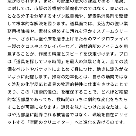
法が取られます。また、汚部屋の最大の課題である「悪臭」
に対しては、市販の芳香剤で誤魔化すのではなく、臭いの元
となる分子を分解するオゾン脱臭機や、酵素系消臭剤を駆使
して根本的な解決を図ります。道具面では、吸込力の強い業
務用掃除機や、素材を傷めずに汚れを浮かすスチームクリー
ナー、さらには壁や床を磨き上げるためのマイクロファイバ
ー製のクロスやスクレイパーなど、適材適所のアイテムを用
意することが、作業の精度とスピードを決定づけます。プロ
は「道具を探している時間」を最大の無駄と考え、全ての装
備をベルトやバケットにまとめて身につけ、動きに淀みがな
いように配慮します。掃除の効率化とは、自らの筋肉ではな
く洗剤の化学反応と道具の物理的特性に仕事をさせることで
あり、この「技術的優位」を確保することで、どれほど絶望
的な汚部屋であっても、数時間のうちに劇的な変化をもたら
すことが可能になります。道具を味方につけたあなたは、も
はや汚部屋に翻弄される被害者ではなく、環境を自在にリセ
ットする「空間のクリエイター」へと進化を遂げるのです。