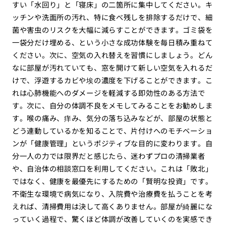
すい「水回り」と「寝床」の二箇所に集中してください。キ
ッチンや洗面所の汚れ、特に食べ残しを排除するだけで、細
菌や害虫のリスクを大幅に減らすことができます。ゴミ袋を
一袋分だけ埋める、という小さな成功体験を毎日積み重ねて
ください。次に、空気の入れ替えを習慣にしましょう。どん
なに部屋が汚れていても、窓を開けて新しい空気を入れるだ
けで、浮遊するカビや埃の濃度を下げることができます。こ
れは心肺機能へのダメージを軽減する即効性のある方法で
す。次に、自分の体調不良をメモしてみることをお勧めしま
す。喉の痛み、痒み、気分の落ち込みなどが、部屋の状態と
どう連動しているかを知ることで、片付けへのモチベーショ
ンが「健康管理」というポジティブな目的に変わります。自
分一人の力では限界だと感じたら、迷わずプロの清掃業者
や、自治体の相談窓口を利用してください。これは「敗北」
ではなく、健康を最優先にするための「賢明な投資」です。
不衛生な環境で病気になり、入院費や治療費を払うことを考
えれば、清掃費用は決して高くありません。部屋が綺麗にな
っていく過程で、驚くほど体調が改善していくのを実感でき