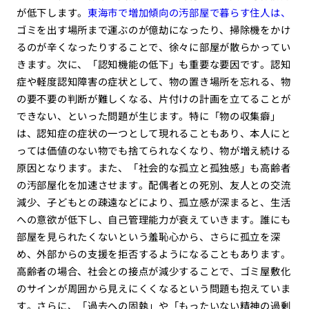
が低下します。
東海市で増加傾向の汚部屋で暮らす住人は、
ゴミを出す場所まで運ぶのが億劫になったり、掃除機をかけ
るのが辛くなったりすることで、徐々に部屋が散らかってい
きます。次に、「認知機能の低下」も重要な要因です。認知
症や軽度認知障害の症状として、物の置き場所を忘れる、物
の要不要の判断が難しくなる、片付けの計画を立てることが
できない、といった問題が生じます。特に「物の収集癖」
は、認知症の症状の一つとして現れることもあり、本人にと
っては価値のない物でも捨てられなくなり、物が増え続ける
原因となります。また、「社会的な孤立と孤独感」も高齢者
の汚部屋化を加速させます。配偶者との死別、友人との交流
減少、子どもとの疎遠などにより、孤立感が深まると、生活
への意欲が低下し、自己管理能力が衰えていきます。誰にも
部屋を見られたくないという羞恥心から、さらに孤立を深
め、外部からの支援を拒否するようになることもあります。
高齢者の場合、社会との接点が減少することで、ゴミ屋敷化
のサインが周囲から見えにくくなるという問題も抱えていま
す。さらに、「過去への固執」や「もったいない精神の過剰