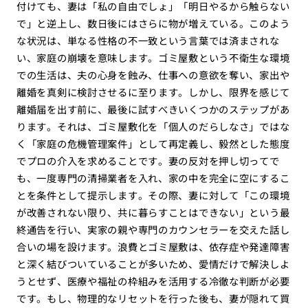
付けても、妻は「私の自由でしょ」「明日やるから触らない
で」と逆上し、数日後にはさらに物が増えている。このよう
な状況は、単なる性格の不一致という言葉では済まされな
い、家庭の崩壊を意味します。ゴミ屋敷という不衛生な環境
での生活は、夫の心身を蝕み、仕事への意欲を奪い、家出や
離婚を真剣に検討させるに至ります。しかし、限界を感じて
離婚届を出す前に、最後に試すべきいくつかのステップがあ
ります。それは、ゴミ屋敷化を「個人のだらしなさ」ではな
く「家庭の危機管理案件」として再定義し、毅然とした態度
でプロの介入を求めることです。妻の反対を押し切ってで
も、一度専門の清掃業者を入れ、家の中を完全に空にするこ
とを条件として提示します。その際、妻に対して「この環境
が改善されない限り、共に暮らすことはできない」という最
終通告を行い、実家の親や専門のカウンセラーを交えた話し
合いの場を設けます。浪費とゴミ屋敷は、依存症や発達障害
と深く結びついていることが多いため、愛情だけで解決しよ
うとせず、医療や福祉の枠組みを活用する冷徹な判断が必要
です。もし、物理的なリセットを行った後も、妻が隠れて買