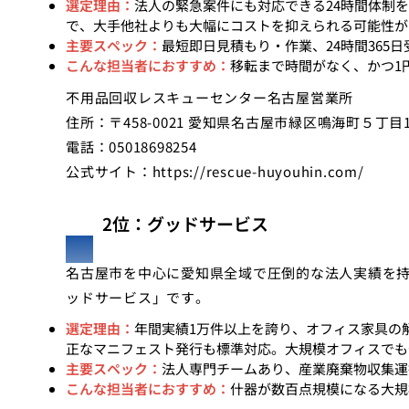
選定理由：
法人の緊急案件にも対応できる24時間体制
で、大手他社よりも大幅にコストを抑えられる可能性が
主要スペック：
最短即日見積もり・作業、24時間365
こんな担当者におすすめ：
移転まで時間がなく、かつ1
不用品回収レスキューセンター名古屋営業所
住所：〒458-0021 愛知県名古屋市緑区鳴海町５丁目
電話：05018698254
公式サイト：
https://rescue-huyouhin.com/
2位：グッドサービス
名古屋市を中心に愛知県全域で圧倒的な法人実績を
ッドサービス」です。
選定理由：
年間実績1万件以上を誇り、オフィス家具の
正なマニフェスト発行も標準対応。大規模オフィスでも
主要スペック：
法人専門チームあり、産業廃棄物収集運
こんな担当者におすすめ：
什器が数百点規模になる大規