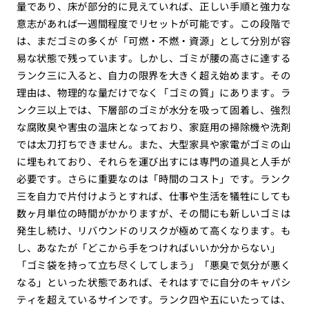
量であり、床が部分的に見えていれば、正しい手順と強力な
意志があれば一週間程度でリセットが可能です。この段階で
は、まだゴミの多くが「可燃・不燃・資源」として分別が容
易な状態で残っています。しかし、ゴミが腰の高さに達する
ランク三に入ると、自力の限界を大きく超え始めます。その
理由は、物理的な量だけでなく「ゴミの質」にあります。ラ
ンク三以上では、下層部のゴミが水分を吸って固着し、強烈
な腐敗臭や害虫の温床となっており、家庭用の掃除機や洗剤
では太刀打ちできません。また、大型家具や家電がゴミの山
に埋もれており、それらを運び出すには専門の道具と人手が
必要です。さらに重要なのは「時間のコスト」です。ランク
三を自力で片付けようとすれば、仕事や生活を犠牲にしても
数ヶ月単位の時間がかかりますが、その間にも新しいゴミは
発生し続け、リバウンドのリスクが極めて高くなります。も
し、あなたが「どこから手をつければいいか分からない」
「ゴミ袋を持って立ち尽くしてしまう」「悪臭で気分が悪く
なる」といった状態であれば、それはすでに自分のキャパシ
ティを超えているサインです。ランク四や五にいたっては、