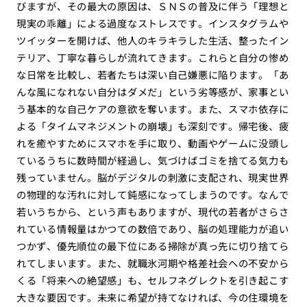
びますが、その最大の原因は、ＳＮＳの普及に伴う「理想と
現実の乖離」による過度なストレスです。インスタグラムや
ツイッターを開けば、他人のキラキラした生活、整ったイン
テリア、丁寧な暮らしが流れてきます。これらと自分の惨め
な日常を比較し、若者たちは深い自己嫌悪に陥ります。「あ
んな風になれない自分はダメだ」という劣等感が、家事とい
う基本的な自己ケアの意欲を奪います。また、スマホ依存に
よる「タイムマネジメントの崩壊」も深刻です。帰宅後、疲
れを癒やすためにスマホを手に取り、動画やゲームに没頭し
ているうちに数時間が経過し、気づけばゴミを捨てる気力も
残っていません。脳がデジタルの刺激に支配され、現実世界
の物理的な汚れに対して鈍感になってしまうのです。なんで
若いうちから、という声もありますが、現代の若者がさらさ
れている情報量はかつての数倍であり、脳の処理能力が追い
つかず、優先順位の最下位にある掃除が真っ先に切り捨てら
れてしまいます。また、就職氷河期や格差社会への不安から
くる「将来への絶望感」も、セルフネグレクトを引き起こす
大きな要因です。未来に希望が持てなければ、今の住環境を