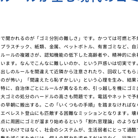
場で聞かれるのが「ゴミ分別の難しさ」です。かつては可燃と不
はプラスチック、紙類、金属、ペットボトル、有害ゴミなど、自
のルールの複雑さが、認知機能の低下した高齢者や、精神的に余
ています。なんでこんなに難しいのか、という戸惑いは切実です
ミ出しのルールを間違えて近隣から注意されたり、回収してもら
すのが怖い」「間違えたら恥ずかしい」という心理を生み、結果
。特に、自治体ごとにルールが異なるため、引っ越しを機にゴミ
粗大ゴミの処分のハードルの高さも問題です。電話やネットで予
日の早朝に搬出する。この「いくつもの手順」を踏まなければな
、エベレスト登山にも匹敵する困難なミッションとなります。壊
起点に周囲にゴミが溜まり始めるという「割れ窓理論」のような
しないわけではなく、社会のシステムが、生活弱者にとって過酷
屋敷を減らすためには、個人の努力を求めるだけでなく、行政に