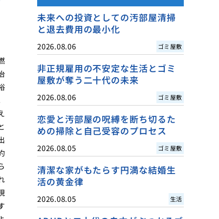
未来への投資としての汚部屋清掃
と退去費用の最小化
2026.08.06
ゴミ屋敷
燃
非正規雇用の不安定な生活とゴミ
治
屋敷が奪う二十代の未来
裕
2026.08.06
ゴミ屋敷
。
え
恋愛と汚部屋の呪縛を断ち切るた
と
めの掃除と自己受容のプロセス
出
2026.08.05
ゴミ屋敷
約
ら
清潔な家がもたらす円満な結婚生
れ
活の黄金律
現
2026.08.05
生活
す
よ