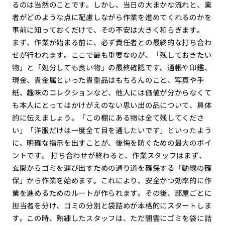
るのは当然のことです。しかし、当日の大まかな流れと、業
者がどのような点に配慮しながら作業を進めてくれるのかを
事前に知っておくだけで、その不安は大きく和らぎます。
まず、作業が始まる前に、必ず責任者との最終的な打ち合わ
せが行われます。ここで最も重要なのが、「残しておきたい
物」と「処分しても良い物」の最終確認です。通帳や印鑑、
現金、貴金属といった貴重品はもちろんのこと、写真や手
紙、趣味のコレクションなど、他人には価値が分からなくて
も本人にとってはかけがえのない思い出の品について、具体
的に伝えましょう。「この棚にある物は全て残してくださ
い」「洋服だけは一度全て目を通したいです」といったよう
に、明確な指示を出すことが、後悔を防ぐための最大のポイ
ントです。 打ち合わせが終わると、作業スタッフはまず、
玄関からゴミを運び出すための通り道を確保する「動線の確
保」から作業を始めます。これにより、安全かつ効率的に作
業を進めるためのルートが作られます。その後、部屋ごとに
担当者を分け、ゴミの分別と袋詰めが本格的にスタートしま
す。この時、熟練したスタッフは、ただ闇雲にゴミを袋に詰