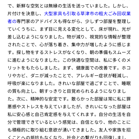
で、新鮮な空気とは無縁の生活を送っていました。しかし、
片付けを決意し、
大型家具も引取る草津市の粗大ごみ回収業
者の
専門家のアドバイスも得ながら、少しずつ部屋を整理し
ていくうちに、まず目に見える変化として、床が現れ、光が
差し込むようになりました。物が減り、視覚的な情報が整理
されたことで、心が落ち着き、集中力が増したように感じま
す。探し物をするストレスがなくなり、朝の準備もスムーズ
に進むようになりました。この快適な空間は、私に多くのメ
リットをもたらしました。まず、健康面での改善です。ホコ
リやカビ、ダニが減ったことで、アレルギー症状が軽減し、
呼吸が楽になりました。きれいな部屋で過ごすことで、睡眠
の質も向上し、朝すっきりと目覚められるようになりまし
た。次に、精神的な安定です。散らかった部屋は常に私に罪
悪感やストレスを与えていましたが、きれいになった部屋は
私に安心感と自己肯定感を与えてくれます。自分の生活を自
分で管理できているという感覚は、自信となり、他のことに
も積極的に取り組む意欲が湧いてきました。友人や家族を招
くことへの抵抗もなくなり、社会との繋がりも回復しまし