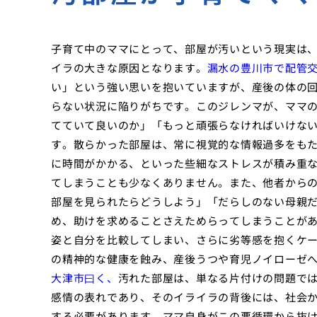
子育て中のママにとって、部屋が汚いという現実は
イラの大きな原因となります。
漏水の豊川市で配管
い」という強い思いを抱いていますが、産後の体の
らない状況に陥りがちです。このジレンマが、ママ
てていて良いのか」「もっと頑張らなければいけな
す。散らかった部屋は、常に視覚的な情報過多をも
に時間がかかる、といった些細なストレスが積み重
てしまうことも少なくありません。また、他者から
部屋を見られたらどうしよう」「だらしのない母親
め、助けを求めることさえためらってしまうことがあ
姿と自分を比較してしまい、さらに劣等感を抱くケ
の精神的な健康を蝕み、産後うつや育児ノイローゼ
大津市曰く、
汚れた部屋は、単なる片付けの問題で
感情の表れであり、そのイライラの背後には、社会
する必要があります。ママ自身がこの悪循環から抜