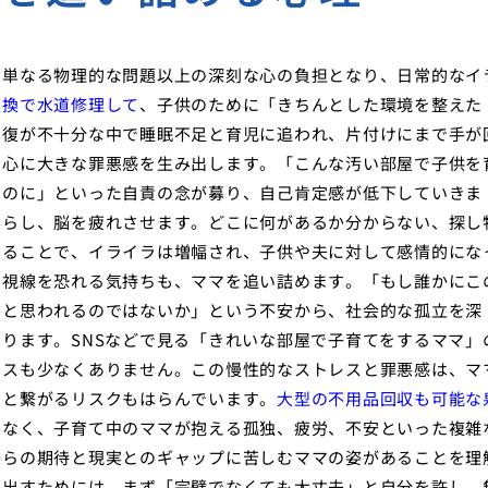
、単なる物理的な問題以上の深刻な心の負担となり、日常的なイ
交換で水道修理して
、子供のために「きちんとした環境を整えた
回復が不十分な中で睡眠不足と育児に追われ、片付けにまで手が
の心に大きな罪悪感を生み出します。「こんな汚い部屋で子供を
いのに」といった自責の念が募り、自己肯定感が低下していきま
たらし、脳を疲れさせます。どこに何があるか分からない、探し
なることで、イライラは増幅され、子供や夫に対して感情的にな
の視線を恐れる気持ちも、ママを追い詰めます。「もし誰かにこ
だと思われるのではないか」という不安から、社会的な孤立を深
ります。SNSなどで見る「きれいな部屋で子育てをするママ」
ースも少なくありません。この慢性的なストレスと罪悪感は、マ
へと繋がるリスクもはらんでいます。
大型の不用品回収も可能な
はなく、子育て中のママが抱える孤独、疲労、不安といった複雑
からの期待と現実とのギャップに苦しむママの姿があることを理
け出すためには、まず「完璧でなくても大丈夫」と自分を許し、