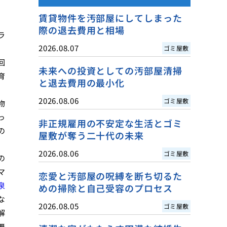
賃貸物件を汚部屋にしてしまった
際の退去費用と相場
ラ
2026.08.07
ゴミ屋敷
回
未来への投資としての汚部屋清掃
育
と退去費用の最小化
2026.08.06
ゴミ屋敷
物
っ
非正規雇用の不安定な生活とゴミ
の
屋敷が奪う二十代の未来
2026.08.06
ゴミ屋敷
の
マ
恋愛と汚部屋の呪縛を断ち切るた
泉
めの掃除と自己受容のプロセス
な
2026.08.05
ゴミ屋敷
解
無