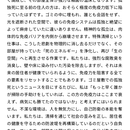
独死に至る前の住人の方は、おそらく極度の免疫力低下に陥
っていたはずです。ゴミの中に埋もれ、誰とも会話をせず、
光を遮断された空間で、彼らの免疫システムは孤独と絶望に
よって麻痺していたに違いありません。精神的な孤立は、肉
体的な免疫バリアを内側から崩壊させます。特殊清掃という
仕事は、こうした悲劇を物理的に消し去るだけでなく、その
部屋が持っていた「死のエネルギー」を浄化し、再び「生の
空間」へと再生させる作業です。私たちは、強烈な腐敗臭を
消臭し、壁や床に染み付いた汚染を除去しますが、それは未
来の居住者が健康でいられるように、免疫力を阻害する全て
の要素をリセットすることでもあります。ゴミ屋敷での孤独
死というニュースを目にするたびに、私は「もっと早く誰か
が掃除の手助けをしていれば、この方の免疫力はここまで衰
えず、病気にも勝てたのではないか」と考えずにはいられま
せん。不潔な環境は、人を無気力にし、自己防衛の本能を奪
います。私たちは、清掃を通じて社会の歪みを正し、居住者
の健康を守るための防波堤を再構築しているのだという自負