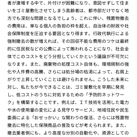
者が激増する中で、片付けが困難になり、意図せずして住ま
いをゴミ屋敷化させてしまう高齢者は、都市部だけでなく地
方でも深刻な問題となるでしょう。これに伴い、残置物撤去
の費用は、単なる個人の負担の枠を超え、自治体の財政や社
会保障制度を圧迫する要因となり得ます。行政代執行による
強制撤去の数が増えれば、その回収不能な費用のツケは最終
的に住民税などの公費によって賄われることになり、社会全
体でこのコストをどう分担していくかという議論が不可欠に
なります。また、廃棄物の処理コスト自体も、環境規制の強
化や人件費の高騰、さらには処分場の枯渇によって、右肩上
がりで上昇していくことは避けられません。こうした未来に
対し、私たちが今できることは、ゴミ屋敷化を早期に発見
し、低コストのうちに対処するための「予防的ネットワー
ク」を構築することです。例えば、ＩＴ技術を活用した電力
や水の使用量の変化による見守りサービス、地域住民や民生
委員による「おせっかい」な関わりの復活、さらには残置物
撤去に特化した保険商品の普及などが考えられます。また、
撤去業者側にも、より高度な分別の自動化や、資源としての