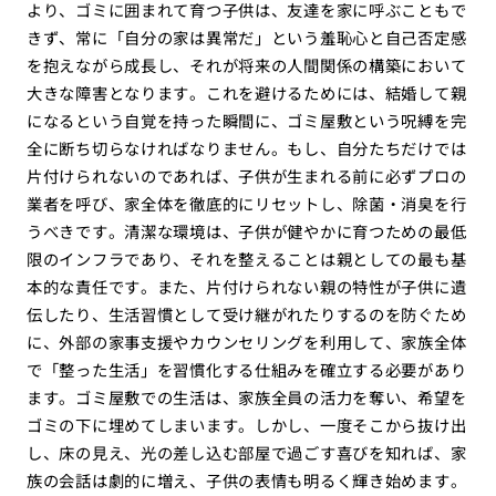
より、ゴミに囲まれて育つ子供は、友達を家に呼ぶこともで
きず、常に「自分の家は異常だ」という羞恥心と自己否定感
を抱えながら成長し、それが将来の人間関係の構築において
大きな障害となります。これを避けるためには、結婚して親
になるという自覚を持った瞬間に、ゴミ屋敷という呪縛を完
全に断ち切らなければなりません。もし、自分たちだけでは
片付けられないのであれば、子供が生まれる前に必ずプロの
業者を呼び、家全体を徹底的にリセットし、除菌・消臭を行
うべきです。清潔な環境は、子供が健やかに育つための最低
限のインフラであり、それを整えることは親としての最も基
本的な責任です。また、片付けられない親の特性が子供に遺
伝したり、生活習慣として受け継がれたりするのを防ぐため
に、外部の家事支援やカウンセリングを利用して、家族全体
で「整った生活」を習慣化する仕組みを確立する必要があり
ます。ゴミ屋敷での生活は、家族全員の活力を奪い、希望を
ゴミの下に埋めてしまいます。しかし、一度そこから抜け出
し、床の見え、光の差し込む部屋で過ごす喜びを知れば、家
族の会話は劇的に増え、子供の表情も明るく輝き始めます。